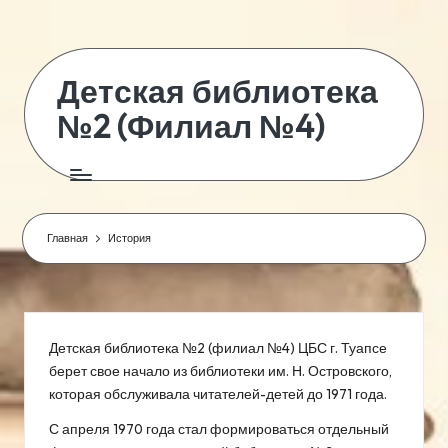
Перейти
к
Детская библиотека
содержимому
№2 (Филиал №4)
:
Муниципальное
бюджетное
учреждение
Главная
История
культуры
«Туапсинская
централизованная
библиотечная
система»
Детская библиотека №2 (филиал №4) ЦБС г. Туапсе
муниципального
берет свое начало из библиотеки им. Н. Островского,
образования
которая обслуживала читателей-детей до 1971 года.
Туапсинский
С апреля 1970 года стал формироваться отдельный
муниципальный