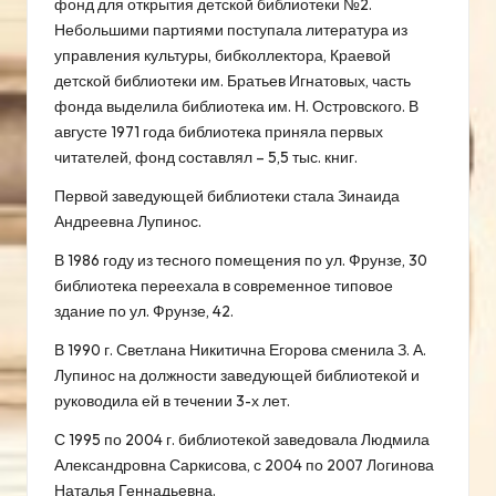
фонд для открытия детской библиотеки №2.
округ
Небольшими партиями поступала литература из
Краснодарского
управления культуры, бибколлектора, Краевой
края
детской библиотеки им. Братьев Игнатовых, часть
фонда выделила библиотека им. Н. Островского. В
августе 1971 года библиотека приняла первых
читателей, фонд составлял – 5,5 тыс. книг.
Первой заведующей библиотеки стала Зинаида
Андреевна Лупинос.
В 1986 году из тесного помещения по ул. Фрунзе, 30
библиотека переехала в современное типовое
здание по ул. Фрунзе, 42.
В 1990 г. Светлана Никитична Егорова сменила З. А.
Лупинос на должности заведующей библиотекой и
руководила ей в течении 3-х лет.
С 1995 по 2004 г. библиотекой заведовала Людмила
Александровна Саркисова, с 2004 по 2007 Логинова
Наталья Геннадьевна.