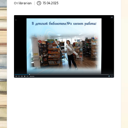
округ
От
librarian
15.04.2025
Запись
Краснодарского
от
края