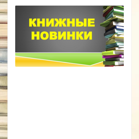
от
округ
Краснодарского
края